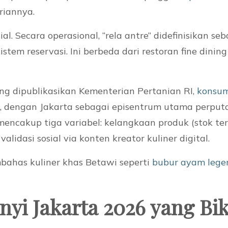
riannya.
al. Secara operasional, “rela antre” didefinisikan 
istem reservasi. Ini berbeda dari restoran fine dini
g dipublikasikan Kementerian Pertanian RI,
konsum
, dengan Jakarta sebagai episentrum utama perputa
ncakup tiga variabel: kelangkaan produk (stok terb
lidasi sosial via konten kreator kuliner digital.
ahas kuliner khas Betawi seperti
bubur ayam legen
nyi Jakarta 2026 yang Bi